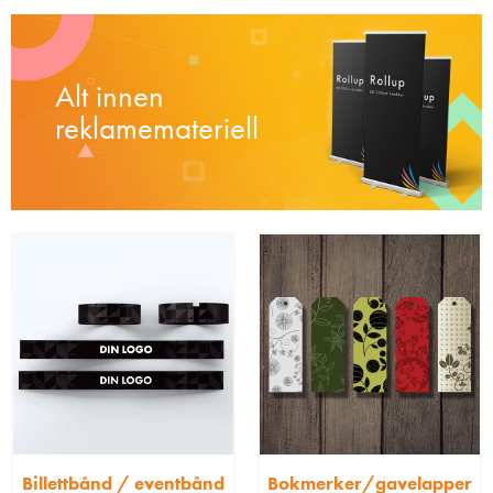
Alt innen
reklamemateriell
Billettbånd / eventbånd
Bokmerker/gavelapper