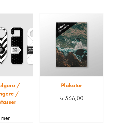
elgere /
Plakater
ngere /
kr
566,00
tasser
s mer