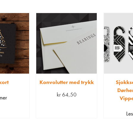
kort
Konvolutter med trykk
Sjokks
Dørhe
kr
64,50
mer
Vippe
Le