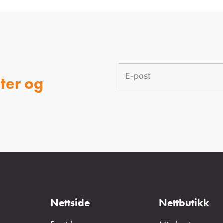
ter og
Nettside
Nettbutikk