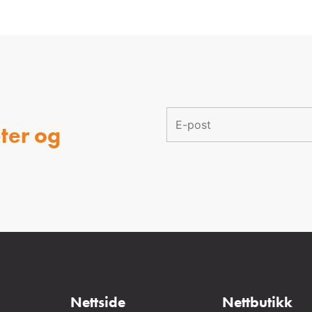
ter og
Nettside
Nettbutikk