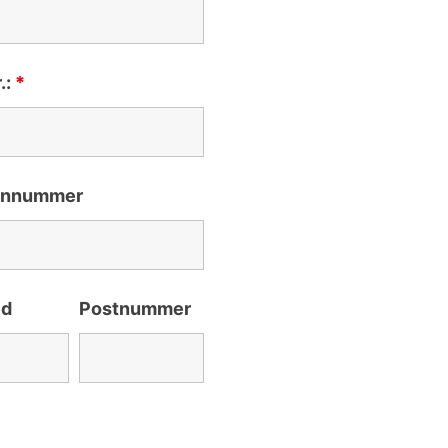
.:
*
onnummer
ed
Postnummer