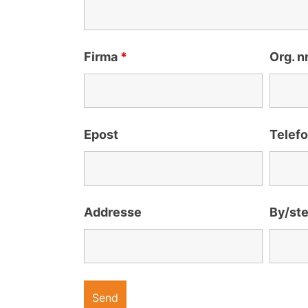
Firma
*
Org. nr
Epost
Telef
Addresse
By/st