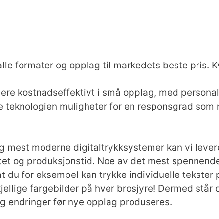
alle formater og opplag til markedets beste pris. Kv
sere kostnadseffektivt i små opplag, med personali
e teknologien muligheter for en responsgrad som
 mest moderne digitaltrykksystemer kan vi levere 
itet og produksjonstid. Noe av det mest spennende 
 at du for eksempel kan trykke individuelle tekster
ellige fargebilder på hver brosjyre! Dermed står du
g endringer før nye opplag produseres.