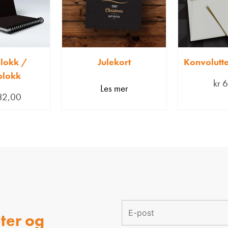
blokk /
Julekort
Konvolutte
blokk
kr
6
Les mer
32,00
ter og