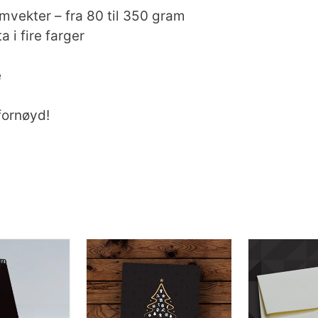
amvekter – fra 80 til 350 gram
a i fire farger
e
fornøyd!