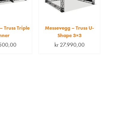
 Truss Triple
Messevegg – Truss U-
nner
Shape 3×3
500,00
kr
27.990,00