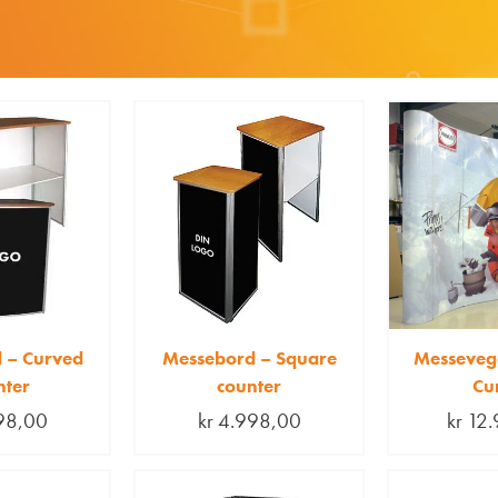
 – Curved
Messebord – Square
Messeveg
nter
counter
Cu
98,00
kr
4.998,00
kr
12.