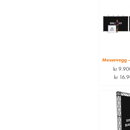
Messevegg –
kr
9.90
kr
16.9