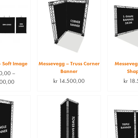
 Soft Image
Messevegg – Truss Corner
Messevegg
Banner
Shap
0,00
–
kr
14.500,00
kr
18.
00,00