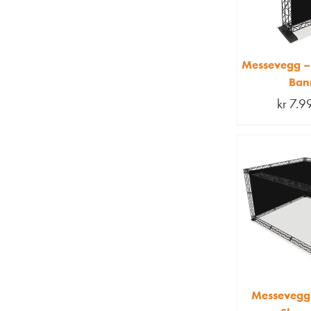
Messevegg – 
Ban
kr
7.9
Messevegg 