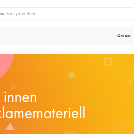
Om oss
t innen
klamemateriell