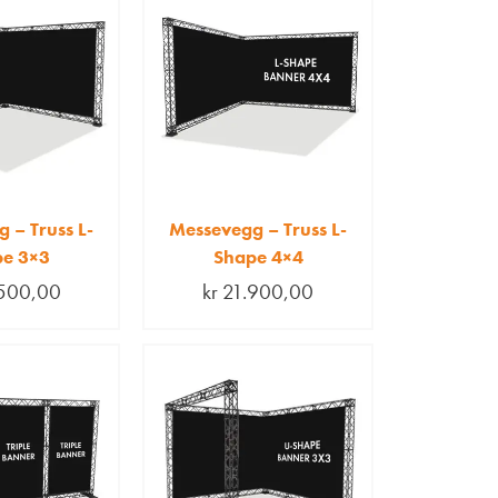
 – Truss L-
Messevegg – Truss L-
e 3×3
Shape 4×4
500,00
kr
21.900,00