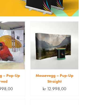
g – Pop-Up
Messevegg – Pup-Up
rved
Straight
998,00
kr
12.998,00