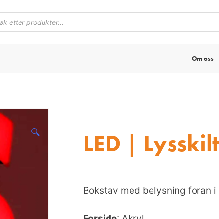
Om oss
🔍
LED | Lysskilt
Bokstav med belysning foran i p
Forside
: Akryl