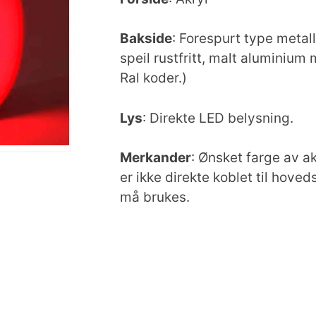
Bakside
: Forespurt type metall
speil rustfritt, malt aluminiu
Ral koder.)
Lys
: Direkte LED belysning.
Merkander
: Ønsket farge av a
er ikke direkte koblet til hov
må brukes.