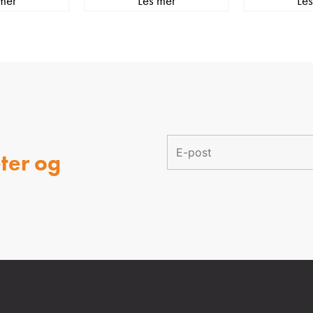
mer
Les mer
Le
ter og