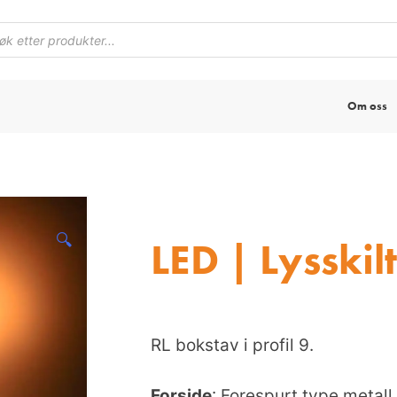
Om oss
🔍
LED | Lysskilt
RL bokstav i profil 9.
Forside
: Forespurt type metall 