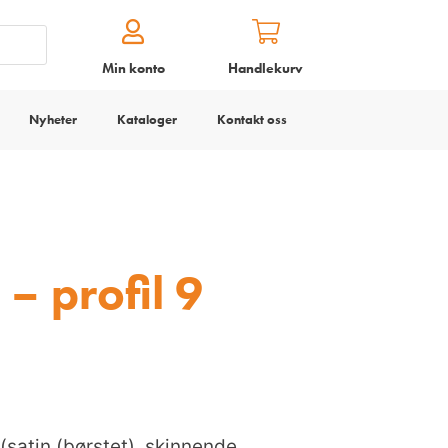
Min konto
Handlekurv
Nyheter
Kataloger
Kontakt oss
 – profil 9
(satin (børstet), skinnende,