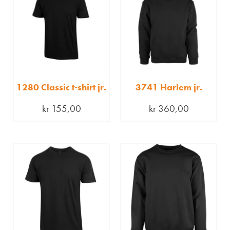
1280 Classic t-shirt jr.
3741 Harlem jr.
kr
155,00
kr
360,00