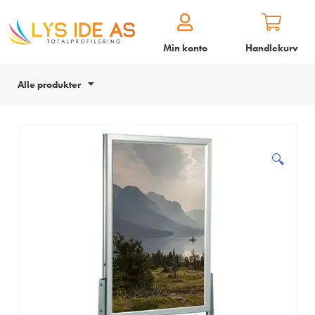
Min konto
Handlekurv
Alle produkter
🔍