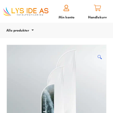
Min konto
Handlekurv
Alle produkter
🔍