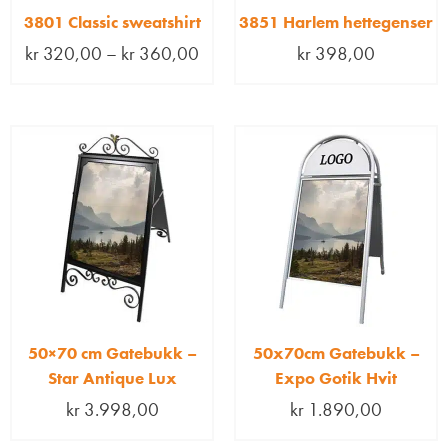
3801 Classic sweatshirt
3851 Harlem hettegenser
kr
320,00
–
kr
360,00
kr
398,00
50×70 cm Gatebukk –
50x70cm Gatebukk –
Star Antique Lux
Expo Gotik Hvit
kr
3.998,00
kr
1.890,00