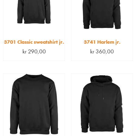
3701 Classic sweatshirt jr.
3741 Harlem jr.
kr
290,00
kr
360,00