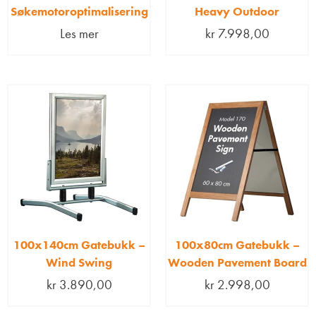
Søkemotoroptimalisering
Heavy Outdoor
Les mer
kr
7.998,00
100x140cm Gatebukk –
100x80cm Gatebukk –
Wind Swing
Wooden Pavement Board
kr
3.890,00
kr
2.998,00