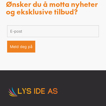
Ønsker du å motta nyheter
og eksklusive tilbud?