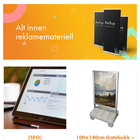
Alt innen
reklamemateriell
(SEO)
100x140cm Gatebukk –