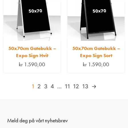
50x70cm Gatebukk –
50x70cm Gatebukk –
Expo Sign Hvit
Expo Sign Sort
kr
1.590,00
kr
1.590,00
1
2
3
4
…
11
12
13
→
Meld deg på vårt nyhetsbrev