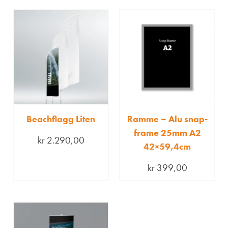
Beachflagg Liten
Ramme – Alu snap-
frame 25mm A2
kr
2.290,00
42×59,4cm
kr
399,00