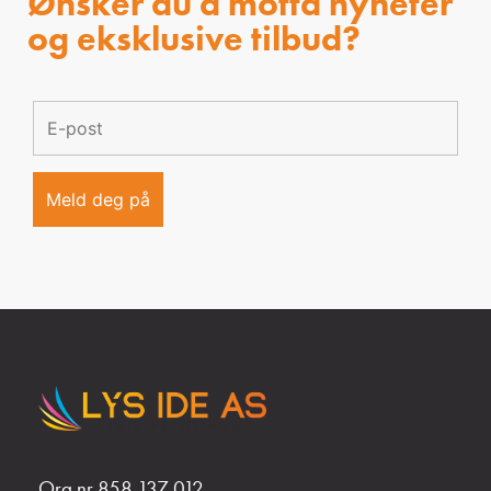
Ønsker du å motta nyheter
og eksklusive tilbud?
Org nr 858 137 012