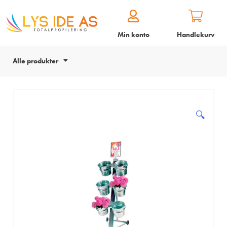
Min konto
Handlekurv
Alle produkter
🔍