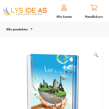
Min konto
Handlekurv
Alle produkter
🔍