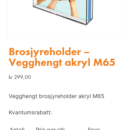
Brosjyreholder –
Vegghengt akryl M65
kr
299,00
Vegghengt brosjyreholder akryl M65
Kvantumsrabatt:
Antall
Pris per stk.
Spar