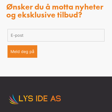
Ønsker du å motta nyheter
og eksklusive tilbud?