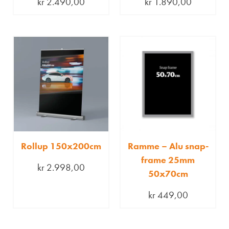
kr
2.490,00
kr
1.890,00
Rollup 150x200cm
Ramme – Alu snap-
frame 25mm
kr
2.998,00
50x70cm
kr
449,00