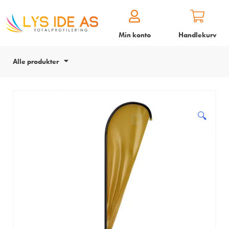
Min konto
Handlekurv
Alle produkter
🔍