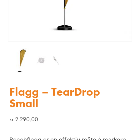
Flagg – TearDrop
Small
kr
2.290,00
Beachflagg er en effektiv måte å markere