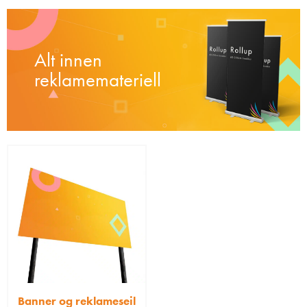
Alt innen
reklamemateriell
Banner og reklameseil